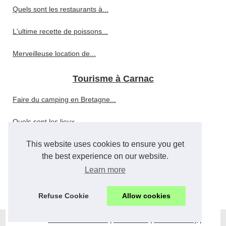
Quels sont les restaurants à...
L'ultime recette de poissons...
Merveilleuse location de...
Tourisme à Carnac
Faire du camping en Bretagne...
Quels sont les lieux...
This website uses cookies to ensure you get
A la découverte des vieilles...
the best experience on our website.
Suggestion de restaurants...
Learn more
La ville de Carnac
Refuse Cookie
Allow cookies
© 2026
Lestaminet-carnac.fr
|
Plan du site
|
Cookies Policy
|