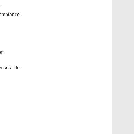
.
 ambiance
on.
euses de