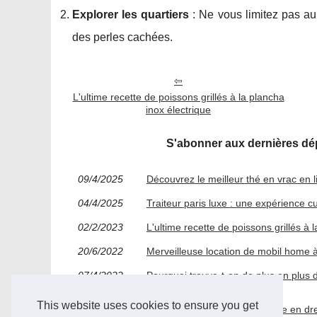
Explorer les quartiers
: Ne vous limitez pas au
des perles cachées.
L'ultime recette de poissons grillés à la plancha
inox électrique
S'abonner aux dernières dép
09/4/2025
Découvrez le meilleur thé en vrac en 
04/4/2025
Traiteur paris luxe : une expérience cu
02/2/2023
L'ultime recette de poissons grillés à 
20/6/2022
Merveilleuse location de mobil home 
07/4/2022
Pourquoi trouve-t-on de plus en plus 
restaurants très fréquentés ?
This website uses cookies to ensure you get
04/2/2022
Rendre inoubliable un baptême en dre