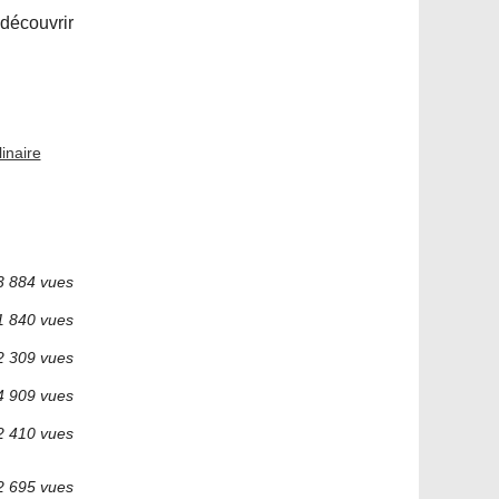
 découvrir
inaire
3 884 vues
1 840 vues
2 309 vues
4 909 vues
2 410 vues
2 695 vues