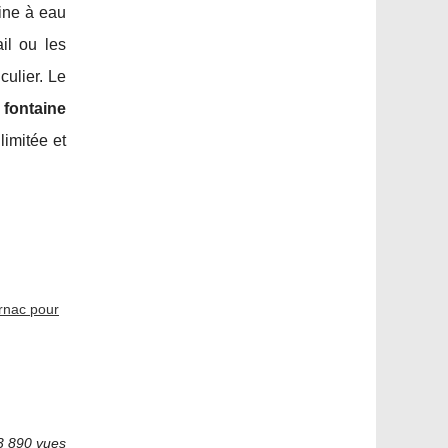
ine à eau
il ou les
culier. Le
e
fontaine
limitée et
rnac pour
3 890 vues