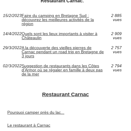
Restaurant Carnac.
15/2/2023
Faire du camping en Bretagne Sud :
2 885
découvrez les meilleures activités de la
vues
région
14/4/2022
Quels sont les lieux importants à visiter à
2 909
Châteaulin
vues
29/3/2022
A la découverte des vieilles pierres de
2 757
Carnac pendant un road trip en Bretagne de
vues
3 jours
02/3/2022
Suggestion de restaurants dans les Côtes
2 794
d'Armor où se régaler en famille à deux pas
vues
de la mer
Restaurant Carnac
Pourquoi camper près du lac...
Le restaurant à Carnac