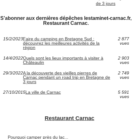
de 3 jours
S'abonner aux dernières dépêches lestaminet-carnac.fr,
Restaurant Carnac.
15/2/2023
Faire du camping en Bretagne Sud :
2 877
découvrez les meilleures activités de la
vues
région
14/4/2022
Quels sont les lieux importants à visiter à
2 903
Châteaulin
vues
29/3/2022
A la découverte des vieilles pierres de
2 749
Carnac pendant un road trip en Bretagne de
vues
3 jours
27/10/2015
La ville de Carnac
5 591
vues
Restaurant Carnac
Pourquoi camper près du lac...