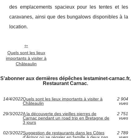
des emplacements spacieux pour les tentes et les
caravanes, ainsi que des bungalows disponibles à la
location.
Quels sont les lieux
importants à visiter à
Châteaulin
S'abonner aux dernières dépêches lestaminet-carnac.fr,
Restaurant Carnac.
14/4/2022
Quels sont les lieux importants à visiter à
2 904
Châteaulin
vues
29/3/2022
A la découverte des vieilles pierres de
2 751
Carnac pendant un road trip en Bretagne de
vues
3 jours
02/3/2022
Suggestion de restaurants dans les Côtes
2 789
d'Armor où se régaler en famille à deux pas
vues